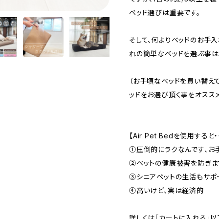
ベッド選びは重要です。
そして、何よりベッドのお手
れの簡単なベッドを選ぶ事は
（お手頃なベッドを買い替え
ッドをお選び頂く事をオスス
【Air Pet Bedを使用すると・
①圧倒的にラクなんです、お
②ペットの健康被害を防ぎま
③シニアペットの生活もサポ
④高いけど、実は経済的
詳しくは「カートに入れる」