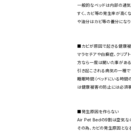
一般的なベッドは内部の通気
すく、カビ等の発生率が高く
や油分はカビ等の養分になり
■カビが原因で起きる健康
マラセチアや白癬症、クリプ
方なら一度は聞いた事がある
引き起こされる病気の一種で
睡眠時間（ベッドにいる時間
は健康被害の防止には必須事
■発生原因を作らない
Air Pet Bedの9割は空
その為、カビの発生原因とな