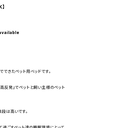
K】
available
でできたペット用ベッドです。
な高反発』でペットと飼い主様のペット
値段は高いです。
寝て過ごすペット達の睡眠環境にとって