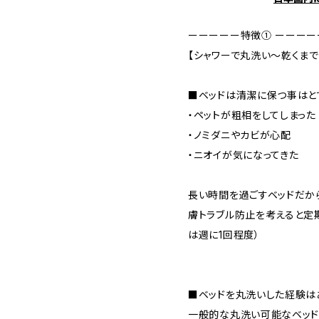
ーーーーー特徴① ーーーー
【シャワーで丸洗い〜乾くまで
■ベッドは清潔に保つ事はと
・ペットが粗相をしてしまった
・ノミダニやカビが心配
・ニオイが気になってきた
長い時間を過ごすベッドだか
膚トラブル防止を考えると定
は週に1回程度）
■ベッドを丸洗いした経験は
一般的な丸洗い可能なベッド