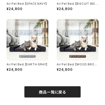
Air Pet Bed 【SPACE NAVY】
Air Pet Bed 【BISCUIT BEIG
E】
¥24,800
¥24,800
Air Pet Bed 【EARTH GRAY】
Air Pet Bed 【WOOD BROW
N】
¥24,800
¥24,800
商品一覧に戻る