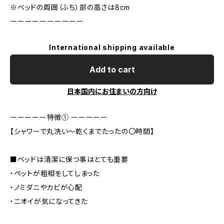
※ベッドの周囲（ふち）部の高さは8cm
ーーーーーーーーーー
International shipping available
Add to cart
日本国内にお住まいの方向け
ーーーーー特徴① ーーーーー
【シャワーで丸洗い〜乾くまでたったの〇時間】
■ベッドは清潔に保つ事はとても重要
・ペットが粗相をしてしまった
・ノミダニやカビが心配
・ニオイが気になってきた