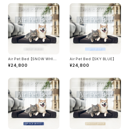
Air Pet Bed 【SNOW WHIT
Air Pet Bed 【SKY BLUE】
E】
¥24,800
¥24,800