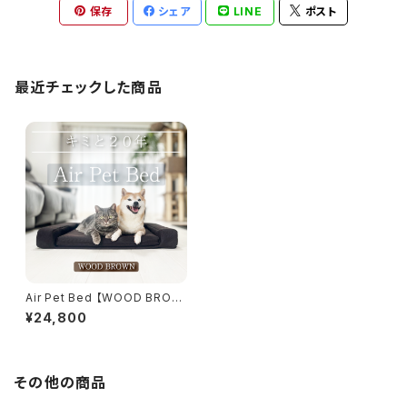
保存
シェア
LINE
ポスト
最近チェックした商品
Air Pet Bed 【WOOD BROW
N】
¥24,800
その他の商品